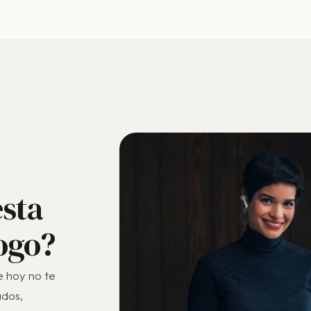
esta
logo?
e hoy no te
ados,