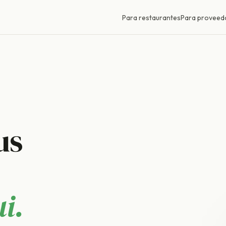
Para restaurantes
Para proveed
us
i.