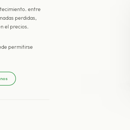
stecimiento. entre
amadas perdidas,
n el precios.
ede permitirse
anos