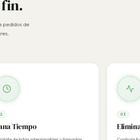
 fin.
s pedidos de
res.
2
03
ana Tiempo
Elimin
ídate de listas interminables y llamadas
Controla tu